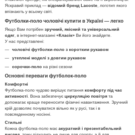
Яскравий приклад —
відомий бренд Lacoste
, логотип якого
впізнають у всьому світі.
Футболки-поло чоловічі купити в Україні — легко
Якщо Вам потрібен
зручний, якісний та універсальний
одяг
, в інтернет-магазині
«Класік»
Ви його знайдете.
У нас представлені:
чоловічі футболки-поло з коротким рукавом
утеплені моделі з довгим рукавом
сорочки-поло
на різні сезони
Основні переваги футболок-поло
Комфортні
Футболка-поло чудово вирішує питання
комфорту під час
активності
. Вона забезпечує
циркуляцію повітря
та
допомагає краще переносити фізичні навантаження. Зручний
крій дозволяє почуватися вільно як у русі, так і в
повсякденному носінні.
Стильні
Кожна футболка-поло має
акуратний і презентабельний
вигляд
, тому підходить не лише для спорту, а й для