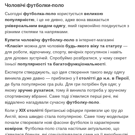
Чоловічі футболки-поло
Сьогодні
футболка-поло
користується
великою
популярністю
, і це не дивно, адже вона вважається
універсальним видом одягу
, який гармонійно поєднується з
різними стилями та напрямами.
Купити чоловічу футболку-поло
в інтернет-магазині
«Класік»
можна для чоловіків
будь-якого віку та статусу
—
для роботи, відпочинку, спорту, вечірніх прогулянок і навіть
для ділових зустрічей. Спробуймо розібратися, у чому секрет
їхньої
популярності та багатофункціональності
.
Експерти стверджують, що ідея створення такого виду одягу
виникла дуже давно — приблизно у
I столітті до н.е. в Персії
,
де була популярною гра pulu. Для гри потрібен був одяг, у
якому
зручно рухатися
, тому й виникла потреба у зручному
спортивному вбранні. Саме тоді з’явилися перші речі, які
віддалено нагадували сучасну
футболку-поло
.
Коли у
XIX столітті
британські офіцери привезли цю гру до
Англії, вона швидко стала популярною. Саме тому модельєри
почали створювати нові фасони футболок із характерним
коміром
. Футболка-поло стала настільки актуальною, що
з’явилися бренди, які спеціалізувалися саме на її виробництві.