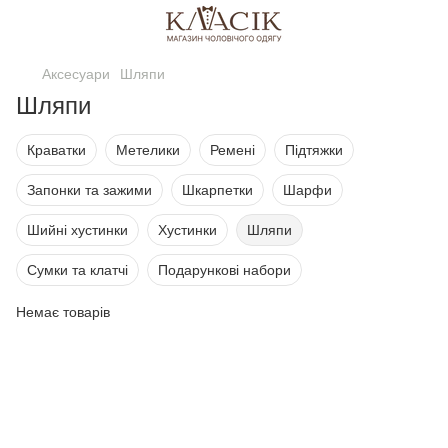
Аксесуари
Шляпи
Шляпи
Краватки
Метелики
Ремені
Підтяжки
Запонки та зажими
Шкарпетки
Шарфи
Шийні хустинки
Хустинки
Шляпи
Сумки та клатчі
Подарункові набори
Немає товарів