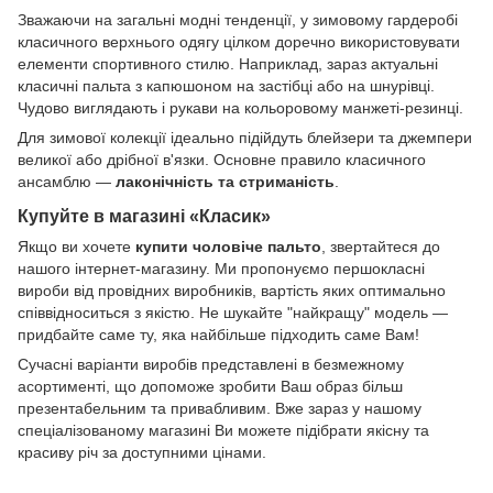
Зважаючи на загальні модні тенденції, у зимовому гардеробі
класичного верхнього одягу цілком доречно використовувати
елементи спортивного стилю. Наприклад, зараз актуальні
класичні пальта з капюшоном на застібці або на шнурівці.
Чудово виглядають і рукави на кольоровому манжеті-резинці.
Для зимової колекції ідеально підійдуть блейзери та джемпери
великої або дрібної в'язки. Основне правило класичного
ансамблю —
лаконічність та стриманість
.
Купуйте в магазині «Класик»
Якщо ви хочете
купити чоловіче пальто
, звертайтеся до
нашого інтернет-магазину. Ми пропонуємо першокласні
вироби від провідних виробників, вартість яких оптимально
співвідноситься з якістю. Не шукайте "найкращу" модель —
придбайте саме ту, яка найбільше підходить саме Вам!
Сучасні варіанти виробів представлені в безмежному
асортименті, що допоможе зробити Ваш образ більш
презентабельним та привабливим. Вже зараз у нашому
спеціалізованому магазині Ви можете підібрати якісну та
красиву річ за доступними цінами.