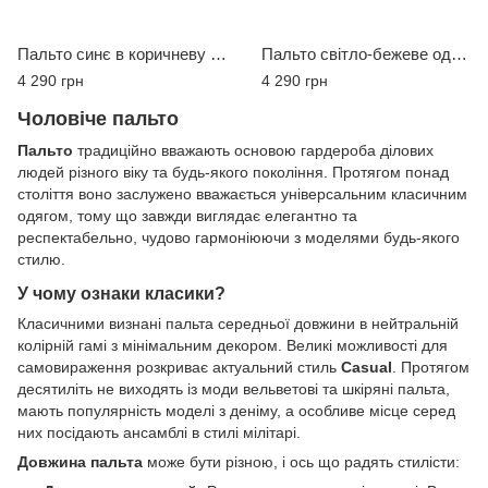
Пальто синє в коричневу клітинку MCR, розмір 56
Пальто світло-бежеве однотонне MCR, розмір 52
4 290 грн
4 290 грн
Чоловіче пальто
Пальто
традиційно вважають основою гардероба ділових
людей різного віку та будь-якого покоління. Протягом понад
століття воно заслужено вважається універсальним класичним
одягом, тому що завжди виглядає елегантно та
респектабельно, чудово гармоніюючи з моделями будь-якого
стилю.
У чому ознаки класики?
Класичними визнані пальта середньої довжини в нейтральній
колірній гамі з мінімальним декором. Великі можливості для
самовираження розкриває актуальний стиль
Casual
. Протягом
десятиліть не виходять із моди вельветові та шкіряні пальта,
мають популярність моделі з деніму, а особливе місце серед
них посідають ансамблі в стилі мілітарі.
Довжина пальта
може бути різною, і ось що радять стилісти: