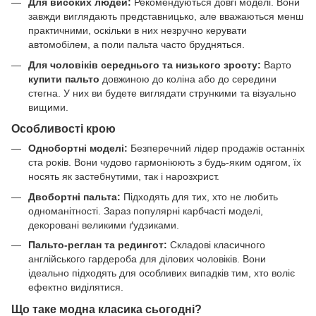
Для високих людей:
Рекомендуються довгі моделі. Вони
завжди виглядають представницько, але вважаються менш
практичними, оскільки в них незручно керувати
автомобілем, а поли пальта часто брудняться.
Для чоловіків середнього та низького зросту:
Варто
купити пальто
довжиною до коліна або до середини
стегна. У них ви будете виглядати стрункими та візуально
вищими.
Особливості крою
Однобортні моделі:
Безперечний лідер продажів останніх
ста років. Вони чудово гармоніюють з будь-яким одягом, їх
носять як застебнутими, так і нарозхрист.
Двобортні пальта:
Підходять для тих, хто не любить
одноманітності. Зараз популярні карбчасті моделі,
декоровані великими ґудзиками.
Пальто-реглан та редингот:
Складові класичного
англійського гардероба для ділових чоловіків. Вони
ідеально підходять для особливих випадків тим, хто воліє
ефектно виділятися.
Що таке модна класика сьогодні?