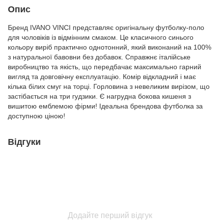
Опис
Бренд IVANO VINCI представляє оригінальну футболку-поло
для чоловіків із відмінним смаком. Це класичного синього
кольору виріб практично однотонний, який виконаний на 100%
з натуральної бавовни без добавок. Справжнє італійське
виробництво та якість, що передбачає максимально гарний
вигляд та довговічну експлуатацію. Комір відкладний і має
кілька білих смуг на торці. Горловина з невеликим вирізом, що
застібається на три гудзики. Є нагрудна бокова кишеня з
вишитою емблемою фірми! Ідеальна брендова футболка за
доступною ціною!
Відгуки
Додайте перший відгук