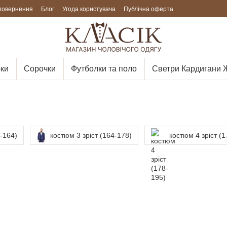
 повернення
Блог
Угода користувача
Публічна оферта
ки
Сорочки
Футболки та поло
Светри Кардигани 
0-164)
костюм 3 зріст (164-178)
костюм 4 зріст (1