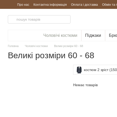
Перейти до основного контенту
Про нас
Контактна інформація
Оплата і доставка
Обмін та
Чоловічі костюми
Піджаки
Брю
Головна
Чоловічі костюми
Великі розміри 60 - 68
Великі розміри 60 - 68
костюм 2 зріст (15
Немає товарів