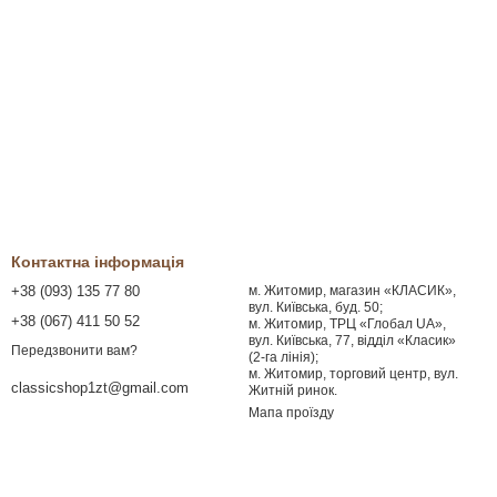
Контактна інформація
+38 (093) 135 77 80
м. Житомир, магазин «КЛАСИК»,
вул. Київська, буд. 50;
+38 (067) 411 50 52
м. Житомир, ТРЦ «Глобал UA»,
вул. Київська, 77, відділ «Класик»
Передзвонити вам?
(2-га лінія);
м. Житомир, торговий центр, вул.
classicshop1zt@gmail.com
Житній ринок.
Мапа проїзду