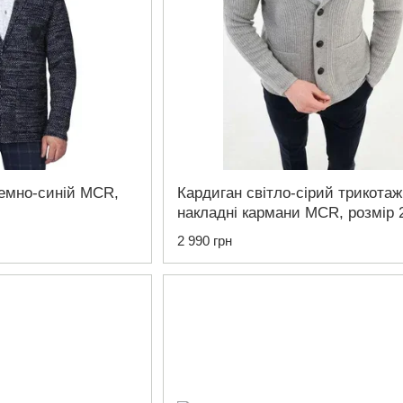
емно-синій MCR,
Кардиган світло-сірий трикотаж
накладні кармани MCR, розмір 
2 990 грн