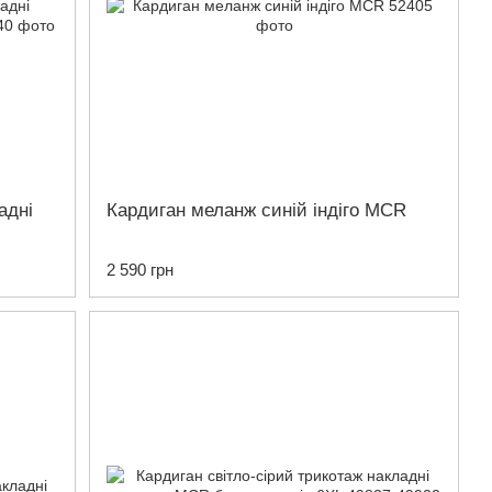
адні
Кардиган меланж синій індіго MCR
2 590 грн