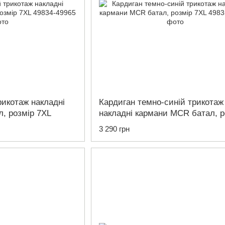
рикотаж накладні
Кардиган темно-синій трикотаж
, розмір 7XL
накладні кармани MCR батал, р
7XL
3 290 грн