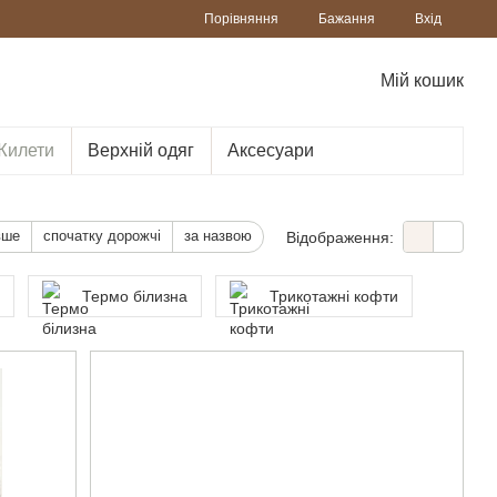
Порівняння
Бажання
Вхід
Мій кошик
Жилети
Верхній одяг
Аксесуари
вше
спочатку дорожчі
за назвою
Відображення:
и
Термо білизна
Трикотажні кофти