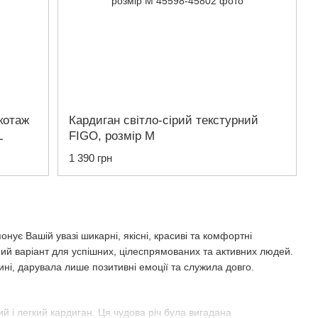
котаж
Кардиган світло-сірий текстурний
L
FIGO, розмір M
1 390 грн
нує Вашій увазі шикарні, якісні, красиві та комфортні
ний варіант для успішних, цілеспрямованих та активних людей.
і, дарувала лише позитивні емоції та служила довго.
й і легкий кардиган. Ця чудова річ була вигадана