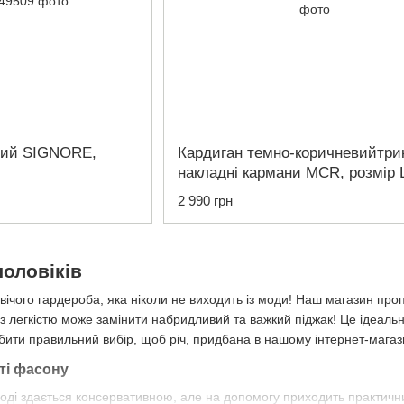
рий SIGNORE,
Кардиган темно-коричневийтри
накладні кармани MCR, розмір 
2 990 грн
чоловіків
ічого гардероба, яка ніколи не виходить із моди! Наш магазин пропо
із легкістю може замінити набридливий та важкий піджак! Це ідеаль
ти правильний вибір, щоб річ, придбана в нашому інтернет-магазин
сті фасону
оді здається консервативною, але на допомогу приходить практични