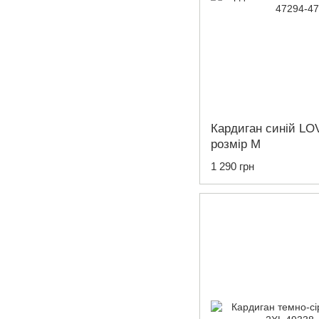
Кардиган синій L
розмір M
1 290 грн