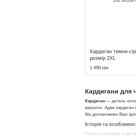
Кардиган темно-сі
розмір 2XL
1 490 грн
Кардигани для 
Кардиган
— деталь чолов
варіанти. Адже кардиган 
Ми допоможемо Вам зроби
Історія та особливо
Сучасна чоловіча мода ін