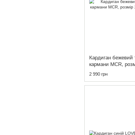
Кардиган бежевий 
кармани MCR, розм
2 990 грн