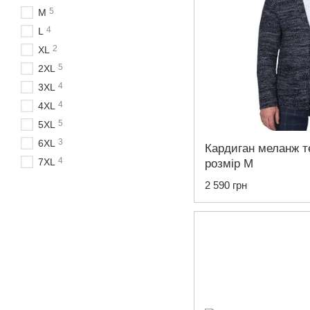
5
M
4
L
2
XL
5
2XL
4
3XL
4
4XL
5
5XL
3
6XL
Кардиган меланж т
4
7XL
розмір M
2 590 грн