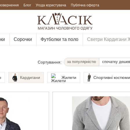
 повернення
Блог
Угода користувача
Публічна оферта
ки
Сорочки
Футболки та поло
Светри Кардигани 
за популярністю
спочатку деше
Сортування:
о
Кардигани
Жилети
Спортивні костюм