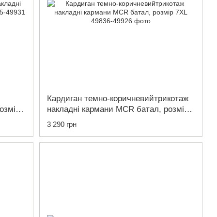
Кардиган темно-коричневийтрикотаж
озмір
накладні кармани MCR батал, розмір
7XL
3 290 грн