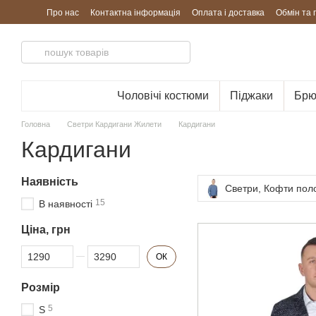
Перейти до основного контенту
Про нас
Контактна інформація
Оплата і доставка
Обмін та
Чоловічі костюми
Піджаки
Брю
Головна
Светри Кардигани Жилети
Кардигани
Кардигани
Наявність
Светри, Кофти пол
15
В наявності
Ціна, грн
Від Ціна, грн
До Ціна, грн
ОК
Розмір
5
S