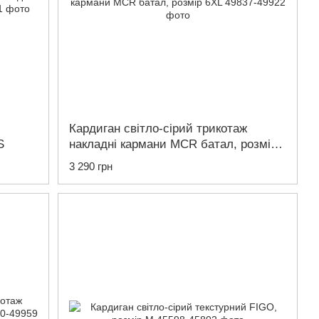
Кардиган світло-сірий трикотаж
S
накладні кармани MCR батал, розмір
6XL
3 290 грн