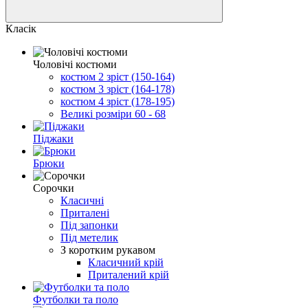
Класік
Чоловічі костюми
костюм 2 зріст (150-164)
костюм 3 зріст (164-178)
костюм 4 зріст (178-195)
Великі розміри 60 - 68
Піджаки
Брюки
Сорочки
Класичні
Приталені
Під запонки
Під метелик
З коротким рукавом
Класичний крій
Приталений крій
Футболки та поло