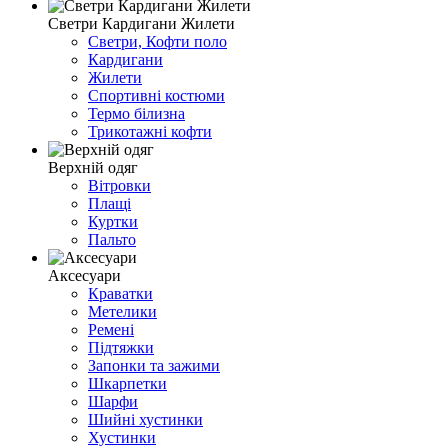
Светри Кардигани Жилети
Светри, Кофти поло
Кардигани
Жилети
Спортивні костюми
Термо білизна
Трикотажні кофти
Верхній одяг
Вітровки
Плащі
Куртки
Пальто
Аксесуари
Краватки
Метелики
Ремені
Підтяжки
Запонки та зажими
Шкарпетки
Шарфи
Шийні хустинки
Хустинки