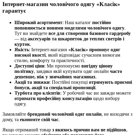
Інтернет-магазин чоловічого одягу «Класік»
гарантує
Широкий асортимент
: Наш каталог
постійно
поповнюється новими моделями чоловічого одягу
.
Тут ви знайдете
все для створення базового гардеробу
— від
аксесуарів та шкарпеток до теплих светрів і
курток
.
Якість
: Інтернет-магазин
«Класік» пропонує одяг
високої якості
, який відповідає сучасним вимогам
стилю, комфорту та практичності.
Доступні ціни
: Ми пропонуємо
вигідну цінову
політику
, завдяки якій купувати одяг онлайн
часто
дешевше, ніж у звичайних магазинах
.
Акції та знижки
: Постійні покупці
отримують приємні
бонуси, акції та спеціальні пропозиції
.
Турбота про клієнтів
: У робочий час ви завжди можете
отримати професійну консультацію
щодо вибору
одягу.
Замовляйте
брендовий чоловічий одяг онлайн
, не виходячи з
дому, та
економте свій час
.
Якщо отриманий товар
з якихось причин вам не підійшов
,