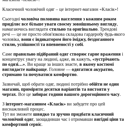
Класичний чоловічий одяг – це інтернет-магазин «Класік»!
Сьогодні
чоловіча половина населення з кожним роком
приділяє все більше уваги своєму зовнішньому вигляду
,
намагаючись виглядати
стильно та оригінально
. Трендові
речі — це не просто обов'язкова складова гардеробу будь-якого
чоловіка,
вони є індикатором його іміджу, бездоганного
стилю, успішності та впевненості у собі
.
Саме
правильно підібраний одяг створює гарне враження
і
концентрує увагу на людині, адже, як кажуть,
«зустрічають
по одязі…»
. Ви краще за інших знаєте,
в якому костюмі
виглядаєте найкраще
. Головне —
одягатися акуратно,
стримано та почуватися комфортно
.
Зазвичай, щоб обрати одяг, людині потрібно
обійти не один
магазин, приміряти десятки варіантів та вистояти у
чергах
. Все це
забирає години вашого дорогоцінного часу
.
З
інтернет-магазином «Класік»
ви забудете про цей
виснажливий процес.
Тут ви зможете
швидко та зручно придбати класичний
чоловічий одяг
, заощадивши час і отримавши
вигідні ціни та
комфортний сервіс
.