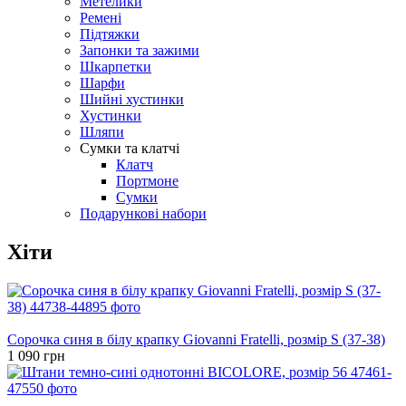
Метелики
Ремені
Підтяжки
Запонки та зажими
Шкарпетки
Шарфи
Шийні хустинки
Хустинки
Шляпи
Сумки та клатчі
Клатч
Портмоне
Сумки
Подарункові набори
Хіти
Хіт
Сорочка синя в білу крапку Giovanni Fratelli, розмір S (37-38)
1 090 грн
Хіт