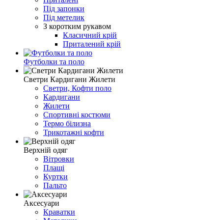
Під запонки
Під метелик
З коротким рукавом
Класичний крій
Приталений крій
Футболки та поло
Светри Кардигани Жилети
Светри, Кофти поло
Кардигани
Жилети
Спортивні костюми
Термо білизна
Трикотажні кофти
Верхній одяг
Вітровки
Плащі
Куртки
Пальто
Аксесуари
Краватки