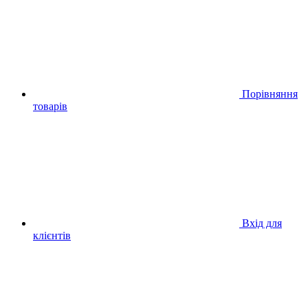
Порівняння
товарів
Вхід для
клієнтів