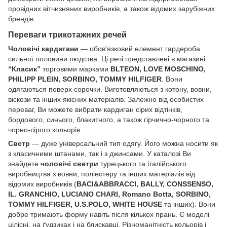
провідних вітчизняних виробників, а також відомих зарубіжних
брендів.
Переваги трикотажних речей
Чоловічі кардигани
— обов'язковий елемент гардероба
сильної половини людства. Ці речі представлені в магазині
“Класик”
торговими марками
BLTEON, LOVE MOSCHINO,
PHILIPP PLEIN, SORBINO, TOMMY HILFIGER
. Вони
одягаються поверх сорочки. Виготовляються з котону, вовни,
віскози та інших якісних матеріалів. Залежно від особистих
переваг, Ви можете вибрати кардиган сірих відтінків,
бордового, синього, блакитного, а також гірчично-чорного та
чорно-сірого кольорів.
Светр
— дуже універсальний тип одягу. Його можна носити як
з класичними штанами, так і з джинсами. У каталозі Ви
знайдете
чоловічі светри
турецького та італійського
виробництва з вовни, поліестеру та інших матеріалів від
відомих виробників (
BACI&ABBRACCI, BALLY, CONSSENSO,
IL. GRANCHIO, LUCIANO CHARI, Romano Botta, SORBINO,
TOMMY HILFIGER, U.S.POLO, WHITE HOUSE
та інших). Вони
добре тримають форму навіть після кількох прань. Є моделі
цілісні, на ґудзиках і на блискавці. Різноманітність кольорів і