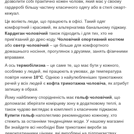
дозволити собі практично кожен чоловік, який має у своєму
гардеробі більшу частину класичного одягу або в стилі смарт-
кежуал.
Це воліють люди, що працюють в офісі. Такий одяг
комфортний і красивий, як альтернатива банальному піджаку.
Кардиган чоловічий
також підходить і для тих, хто не
прив'язаний до дрес-коду.
Чоловічий спортивний костюм
або
светр чоловічий
– це більше для комфортного
домашнього носіння, прогулянок з друзями, занять фізичними
вправами.
А ось
термобілизна
– це саме те, що має бути у кожного,
особливо у людей, які працюють в умовах, де температура
повітря нижче
10°C
. Однією з найулюбленіших трикотажних
речей у всіх людей є
кофта трикотажна чоловіча
, як атрибут
затишку в образі.
Йому найближчу спорідненість має
гольф чоловічий
, що
допомагає зберігати комірцеву зону в додатковому теплі, а
також чудово виглядає в комплекті з класичним піджаком.
Купити гольф
наполегливо рекомендуємо кожному, хто
стежить за останніми тенденціями моди. У нашому магазині
Ви знайдете всі необхідні Вам трикотажні вироби за
демократичними цінами, які вироблені на підприємствах