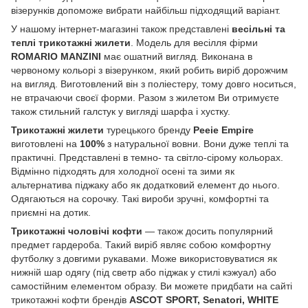
візерунків допоможе вибрати найбільш підходящий варіант.
У нашому інтернет-магазині також представлені
весільні та
теплі трикотажні жилети
. Модель для весілля фірми
ROMARIO MANZINI
має ошатний вигляд. Виконана в
червоному кольорі з візерунком, який робить виріб дорожчим
на вигляд. Виготовлений він з поліестеру, тому довго носиться,
не втрачаючи своєї форми. Разом з жилетом Ви отримуєте
також стильний галстук у вигляді шарфа і хустку.
Трикотажні жилети
турецького бренду
Peeie Empire
виготовлені на
100%
з натуральної вовни. Вони дуже теплі та
практичні. Представлені в темно- та світло-сірому кольорах.
Відмінно підходять для холодної осені та зими як
альтернатива піджаку або як додатковий елемент до нього.
Одягаються на сорочку. Такі вироби зручні, комфортні та
приємні на дотик.
Трикотажні чоловічі кофти
— також досить популярний
предмет гардероба. Такий виріб являє собою комфортну
футболку з довгими рукавами. Може використовуватися як
нижній шар одягу (під светр або піджак у стилі кэжуал) або
самостійним елементом образу. Ви можете придбати на сайті
трикотажні кофти брендів
ASCOT SPORT, Senatori, WHITE