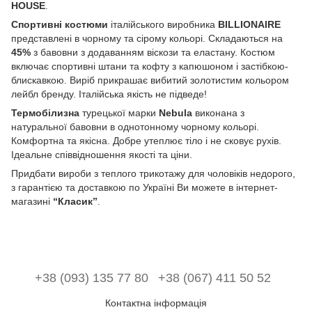
HOUSE
.
Спортивні костюми
італійського виробника
BILLIONAIRE
представлені в чорному та сірому кольорі. Складаються на
45%
з бавовни з додаванням віскози та еластану. Костюм
включає спортивні штани та кофту з капюшоном і застібкою-
блискавкою. Виріб прикрашає вибитий золотистим кольором
лейбл бренду. Італійська якість не підведе!
Термобілизна
турецької марки
Nebula
виконана з
натуральної бавовни в однотонному чорному кольорі.
Комфортна та якісна. Добре утеплює тіло і не сковує рухів.
Ідеальне співвідношення якості та ціни.
Придбати вироби з теплого трикотажу для чоловіків недорого,
з гарантією та доставкою по Україні Ви можете в інтернет-
магазині
“Класик”
.
+38 (093) 135 77 80
+38 (067) 411 50 52
Контактна інформація