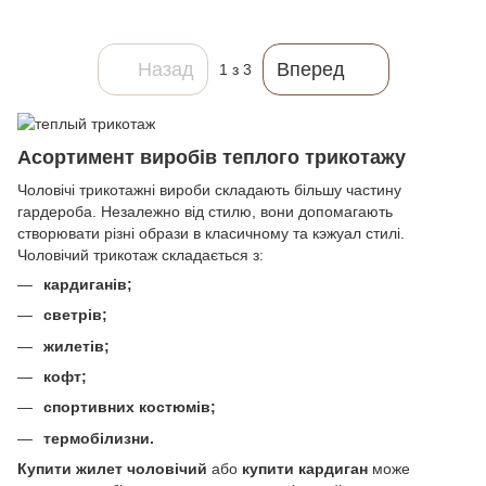
Назад
Вперед
1
з 3
Асортимент виробів теплого трикотажу
Чоловічі трикотажні вироби складають більшу частину
гардероба. Незалежно від стилю, вони допомагають
створювати різні образи в класичному та кэжуал стилі.
Чоловічий трикотаж складається з:
кардиганів;
светрів;
жилетів;
кофт;
спортивних костюмів;
термобілизни.
Купити жилет чоловічий
або
купити кардиган
може