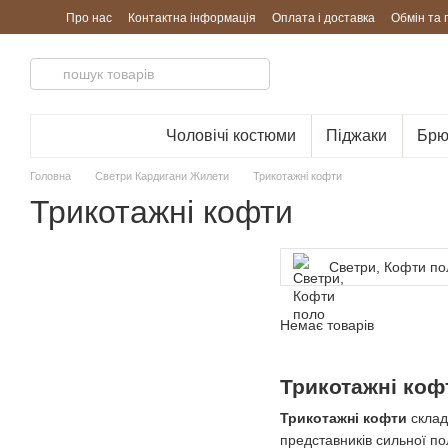
Перейти до основного контенту
Про нас
Контактна інформація
Оплата і доставка
Обмін та
Чоловічі костюми
Піджаки
Брю
Головна
Светри Кардигани Жилети
Трикотажні кофти
Трикотажні кофти
Светри, Кофти по
Немає товарів
Трикотажні коф
Трикотажні кофти
склад
представників сильної по