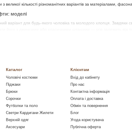
 з великої кількості різноманітних варіантів за матеріалами, фасон
фти: моделі
й варіант для будь-якого чоловіка та молодого хлопця. Завдяки сво
ати його з джинсами або класичними штанами — усе залежить від то
що вона стане елементом як повсякденного, так і парадно-вихідного 
знайдете щось, що максимально Вам підходить.
м;
зом;
Каталог
Клієнтам
Чоловічі костюми
Вхід до кабінету
Піджаки
Про нас
Брюки
Контактна інформація
 та класичним взуттям — і ось Ви виглядаєте елегантно та привабл
Сорочки
Оплата і доставка
ої класичної кофти полягає в її універсальності. Однак її варто пра
Футболки та поло
Обмін та повернення
ільки він візуально робить їх вищими та стрункішими.
Напівкруглі 
Светри Кардигани Жилети
Блог
Верхній одяг
Угода користувача
о трикотажні чоловічі кофти виготовляються практично у всіх відтінк
Аксесуари
Публічна оферта
м однотонних моделей, виробники пропонують багато виробів з візер