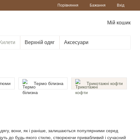
Порівняння
Бажання
Вхід
Мій кошик
Жилети
Верхній одяг
Аксесуари
стюми
Термо білизна
Трикотажні кофти
одягу, вони, як і раніше, залишаються популярними серед
дуть до будь-якого стилю, створюючи привабливий і сучасний