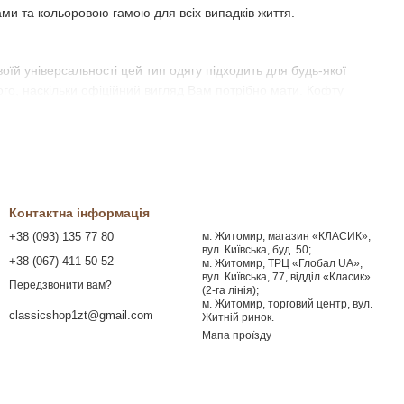
ами та кольоровою гамою для всіх випадків життя.
їй універсальності цей тип одягу підходить для будь-якої
го, наскільки офіційний вигляд Вам потрібно мати. Кофту
образу. Ви будете здивовані різноманітністю кольорів і
Контактна інформація
+38 (093) 135 77 80
м. Житомир, магазин «КЛАСИК»,
вул. Київська, буд. 50;
+38 (067) 411 50 52
м. Житомир, ТРЦ «Глобал UA»,
вул. Київська, 77, відділ «Класик»
Передзвонити вам?
(2-га лінія);
иво.
м. Житомир, торговий центр, вул.
classicshop1zt@gmail.com
Житній ринок.
вильно підібрати.
V-подібний виріз
найкраще підійде
Мапа проїзду
моделі
особливо пасують людям високого зросту.
ах (крім кричущих):
сині, зелені, гірчичні, коричневі, сірі,
унком (у смужку, клітинку тощо).