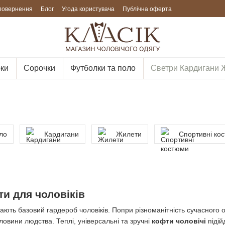
 повернення
Блог
Угода користувача
Публічна оферта
ки
Сорочки
Футболки та поло
Светри Кардигани 
ло
Кардигани
Жилети
Спортивні ко
ти для чоловіків
ають базовий гардероб чоловіків. Попри різноманітність сучасного 
ловини людства. Теплі, універсальні та зручні
кофти чоловічі
підій