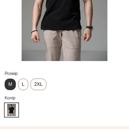
Розмір
M
L
2XL
Колір