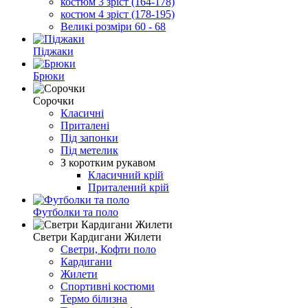
костюм 3 зріст (164-178)
костюм 4 зріст (178-195)
Великі розміри 60 - 68
Піджаки
Брюки
Сорочки
Класичні
Приталені
Під запонки
Під метелик
З коротким рукавом
Класичний крій
Приталений крій
Футболки та поло
Светри Кардигани Жилети
Светри, Кофти поло
Кардигани
Жилети
Спортивні костюми
Термо білизна