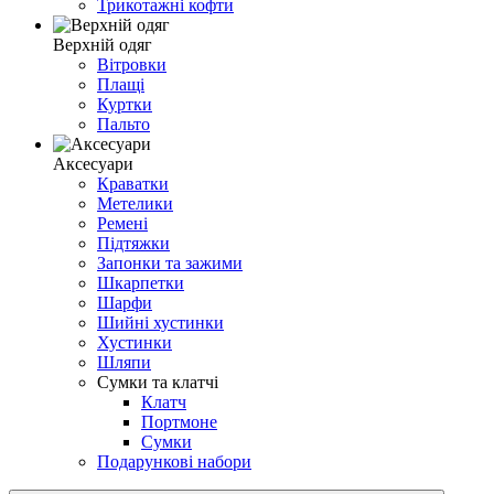
Трикотажні кофти
Верхній одяг
Вітровки
Плащі
Куртки
Пальто
Аксесуари
Краватки
Метелики
Ремені
Підтяжки
Запонки та зажими
Шкарпетки
Шарфи
Шийні хустинки
Хустинки
Шляпи
Сумки та клатчі
Клатч
Портмоне
Сумки
Подарункові набори