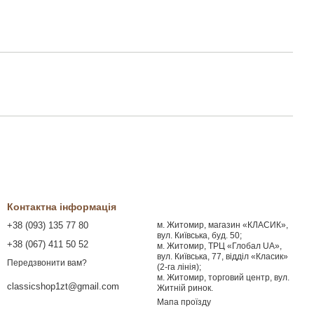
Контактна інформація
+38 (093) 135 77 80
м. Житомир, магазин «КЛАСИК»,
вул. Київська, буд. 50;
+38 (067) 411 50 52
м. Житомир, ТРЦ «Глобал UA»,
вул. Київська, 77, відділ «Класик»
Передзвонити вам?
(2-га лінія);
м. Житомир, торговий центр, вул.
classicshop1zt@gmail.com
Житній ринок.
Мапа проїзду