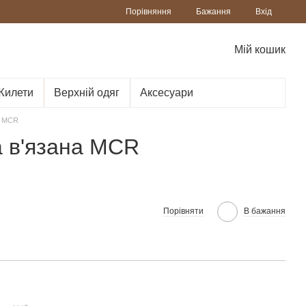
Порівняння
Бажання
Вхід
Мій кошик
Жилети
Верхній одяг
Аксесуари
а MCR
а в'язана MCR
Порівняти
В бажання