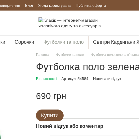
 повернення
Блог
Угода користувача
Публічна оферта
ки
Сорочки
Футболки та поло
Светри Кардигани 
Головна
Футболки та поло
Футболка поло зелена в'язан
Футболка поло зелен
В наявності
Артикул: 54584
Написати відгук
690 грн
Купити
Новий відгук або коментар