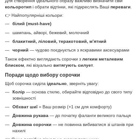
Для створення ідеального образу важливо визначити свій
кольоротип
і обрати відтінки, які підкреслять Ваші
переваги
.
👉 Найпопулярніші кольори:
білий (must-have)
шампань, айворі, бежевий, молочний
блакитний, ліловий, теракотовий, м’ятний
чорний
— чудово поєднується з яскравими аксесуарами
Також ефектно виглядають сорочки з
легким металевим
блиском
, які візуально
витягують силует
.
Поради щодо вибору сорочки
Щоб сорочка сиділа
ідеально
, зверніть увагу:
Колір
— основа стилю, обирайте відповідно до свого типу
зовнішності
Обхват шиї
= Ваш розмір (+1 см для комфорту)
Довжина рукава
— до початку фаланги великого пальця
Довжина сорочки
— не повинна вибиватися зі штанів при
нахилі