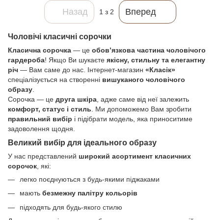
Назад
Вперед
1
з 2
Чоловічі класичні сорочки
Класична сорочка
— це
обов’язкова частина чоловічого
гардероба
! Якщо Ви шукаєте
якісну, стильну та елегантну
річ
— Вам саме до нас. Інтернет-магазин
«Класік»
спеціалізується на створенні
вишуканого чоловічого
образу
.
Сорочка — це
друга шкіра
, адже саме від неї залежить
комфорт, статус і стиль
. Ми допоможемо Вам зробити
правильний вибір
і підібрати модель, яка приноситиме
задоволення щодня.
Великий вибір для ідеального образу
У нас представлений
широкий асортимент класичних
сорочок
, які:
легко поєднуються з будь-якими піджаками
мають
безмежну палітру кольорів
підходять для будь-якого стилю