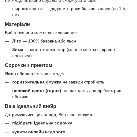
👉 Якщо потрібно візуально скоригувати шию:
широка/коротка — додаємо трохи більше запасу (до 1,5
см)
Матеріали
Вибір тканини має велике значення:
Літо
— 100% бавовна або льон
Зима
— котон + поліестер (менше мнеться, краще
носиться)
Сорочки з принтом
Якщо обираєте яскраві моделі:
горизонтальна смужка
не завжди стройнить
великий принт (горох)
не підходить для дрібних рис
обличчя
Ваш ідеальний вибір
Дотримуючись цих порад, Ви легко зможете:
підібрати ідеальну сорочку
купити онлайн недорого