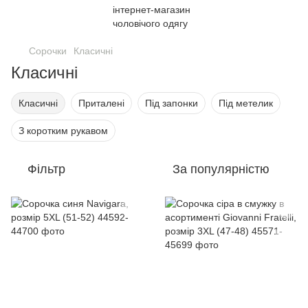
Сорочки
Класичні
Класичні
Класичні
Приталені
Під запонки
Під метелик
З коротким рукавом
Фільтр
За популярністю