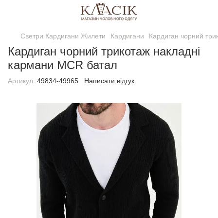
Светри Кардигани Жилети
Кардигани
Кардиган чорний три
Кардиган чорний трикотаж накладні
кармани MCR батал
Артикул:
49834-49965
Написати відгук