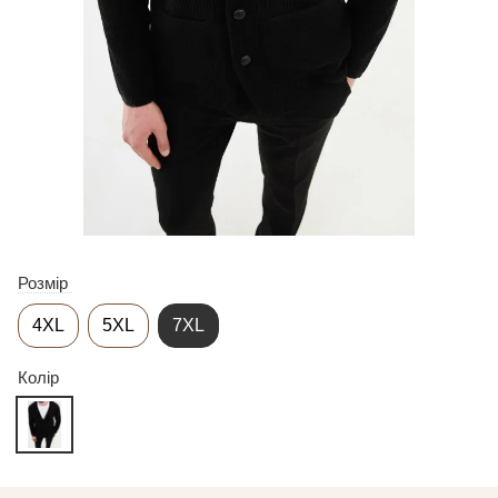
Розмір
4XL
5XL
7XL
Колір