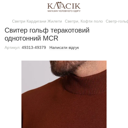
Светри Кардигани Жилети
Светри, Кофти поло
Светр-голь
Свитер гольф теракотовий
однотонний MCR
Артикул:
49313-49379
Написати відгук