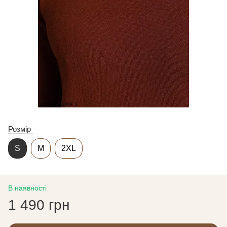
Розмір
S
M
2XL
В наявності
1 490 грн