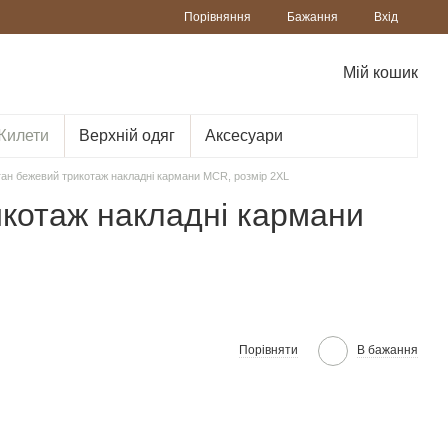
Порівняння
Бажання
Вхід
Мій кошик
Жилети
Верхній одяг
Аксесуари
ан бежевий трикотаж накладні кармани MCR, розмір 2XL
котаж накладні кармани
Порівняти
В бажання