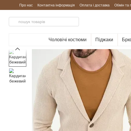
Перейти до основного контенту
Про нас
Контактна інформація
Оплата і доставка
Обмін та
Чоловічі костюми
Піджаки
Брю