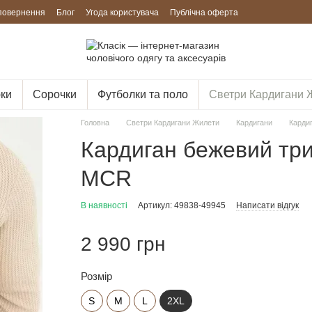
 повернення
Блог
Угода користувача
Публічна оферта
ки
Сорочки
Футболки та поло
Светри Кардигани 
Головна
Светри Кардигани Жилети
Кардигани
Кардиг
Кардиган бежевий три
MCR
В наявності
Артикул: 49838-49945
Написати відгук
2 990 грн
Розмір
S
M
L
2XL