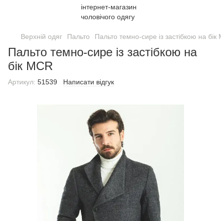
Верхній одяг
Пальто
Пальто темно-сире із застібкою на бік
Пальто темно-сире із застібкою на
бік MCR
Артикул:
51539
Написати відгук