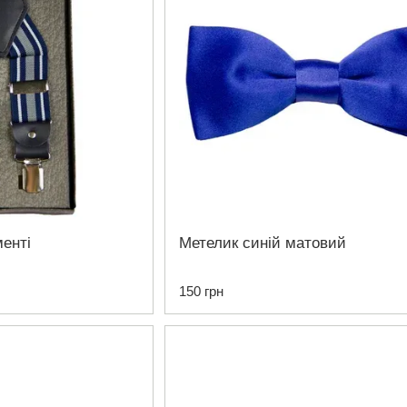
менті
Метелик синій матовий
150 грн