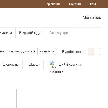
Порівняння
Бажання
Вхід
Мій кошик
Жилети
Верхній одяг
Аксесуари
вше
спочатку дорожчі
за назвою
Відображення:
Шкарпетки
Шарфи
Шийні хустинки