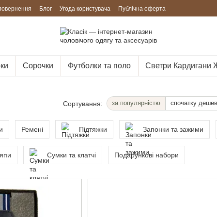
 повернення
Блог
Угода користувача
Публічна оферта
ки
Сорочки
Футболки та поло
Светри Кардигани 
за популярністю
спочатку деше
Сортування:
и
Ремені
Підтяжки
Запонки та зажими
япи
Сумки та клатчі
Подарункові набори