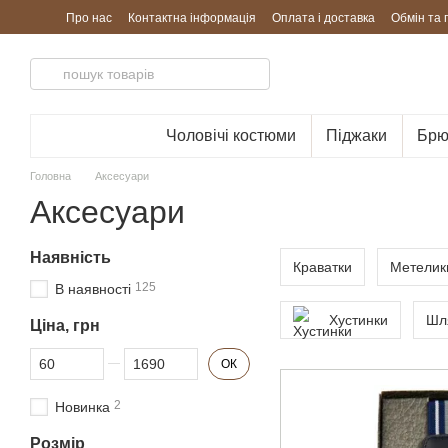
Перейти до основного контенту
Про нас
Контактна інформація
Оплата і доставка
Обмін та
Чоловічі костюми
Піджаки
Брю
Головна
Аксесуари
Аксесуари
Наявність
Краватки
Метелик
125
В наявності
Хустинки
Шл
Ціна, грн
Від Ціна, грн
До Ціна, грн
ОК
2
Новинка
Розмір