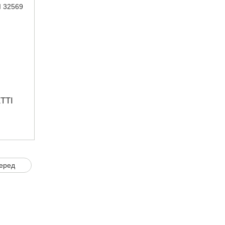
TTI
еред