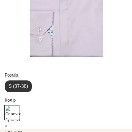
Розмір
S (37-38)
Колір