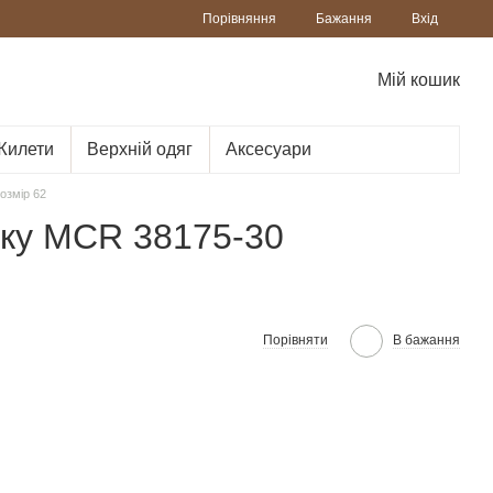
Порівняння
Бажання
Вхід
Мій кошик
Жилети
Верхній одяг
Аксесуари
озмір 62
нку MCR 38175-30
Порівняти
В бажання