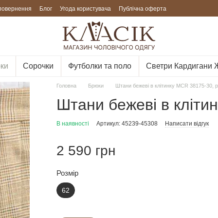
 повернення
Блог
Угода користувача
Публічна оферта
ки
Сорочки
Футболки та поло
Светри Кардигани 
Головна
Брюки
Штани бежеві в клітинку MCR 38175-30, р
Штани бежеві в кліти
В наявності
Артикул: 45239-45308
Написати відгук
2 590 грн
Розмір
62