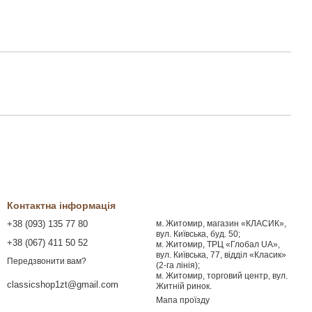
Контактна інформація
+38 (093) 135 77 80
м. Житомир, магазин «КЛАСИК»,
вул. Київська, буд. 50;
+38 (067) 411 50 52
м. Житомир, ТРЦ «Глобал UA»,
вул. Київська, 77, відділ «Класик»
Передзвонити вам?
(2-га лінія);
м. Житомир, торговий центр, вул.
classicshop1zt@gmail.com
Житній ринок.
Мапа проїзду