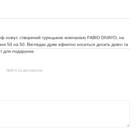
рф-хомут, створений турецькою компанією FABIO DIVAYO, на
енні 50 на 50. Виглядає дуже ефектно носиться досить довго та
т для подарунка.
Увійти за допомогою