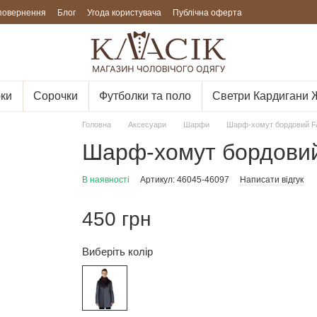
 повернення
Блог
Угода користувача
Публічна оферта
ки
Сорочки
Футболки та поло
Светри Кардигани 
Головна
Аксесуари
Шарфи
Шарф-хомут бордовий F
Шарф-хомут бордови
В наявності
Артикул: 46045-46097
Написати відгук
450 грн
Виберіть колір