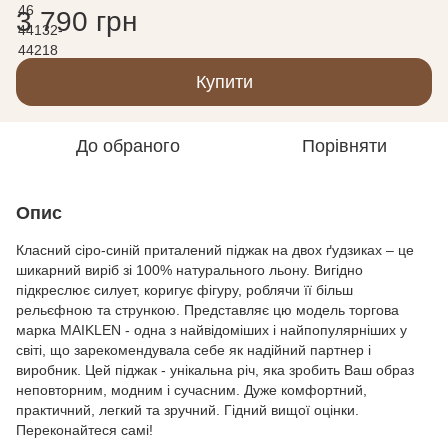
3 790 грн
Купити
До обраного
Порівняти
Опис
Класний сіро-синій приталений піджак на двох ґудзиках – це
шикарний виріб зі 100% натурального льону. Вигідно
підкреслює силует, коригує фігуру, роблячи її більш
рельєфною та стрункою. Представляє цю модель торгова
марка MAIKLEN - одна з найвідоміших і найпопулярніших у
світі, що зарекомендувала себе як надійний партнер і
виробник. Цей піджак - унікальна річ, яка зробить Ваш образ
неповторним, модним і сучасним. Дуже комфортний,
практичний, легкий та зручний. Гідний вищої оцінки.
Переконайтеся самі!