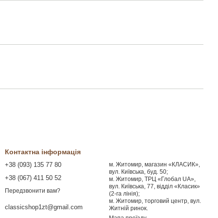
Контактна інформація
+38 (093) 135 77 80
м. Житомир, магазин «КЛАСИК»,
вул. Київська, буд. 50;
+38 (067) 411 50 52
м. Житомир, ТРЦ «Глобал UA»,
вул. Київська, 77, відділ «Класик»
Передзвонити вам?
(2-га лінія);
м. Житомир, торговий центр, вул.
classicshop1zt@gmail.com
Житній ринок.