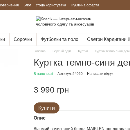
 повернення
Блог
Угода користувача
Публічна оферта
ки
Сорочки
Футболки та поло
Светри Кардигани 
Головна
Верхній одяг
Куртки
Куртка темно-синя дем
Куртка темно-синя д
В наявності
Артикул: 54060
Написати відгук
3 990 грн
Купити
Опис
Відомий вітчизняний бренд MAIKLEN представляє 