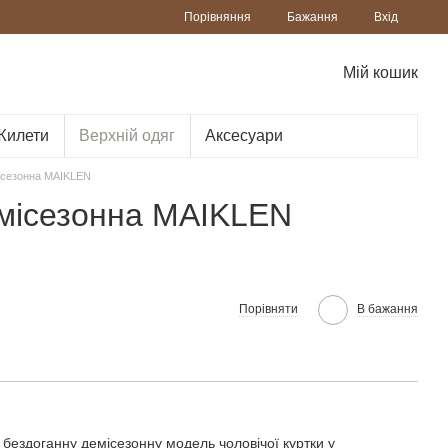
Порівняння
Бажання
Вхід
Мій кошик
Жилети
Верхній одяг
Аксесуари
ісезонна MAIKLEN
емісезонна MAIKLEN
Порівняти
В бажання
бездоганну демісезонну модель чоловічої куртки у