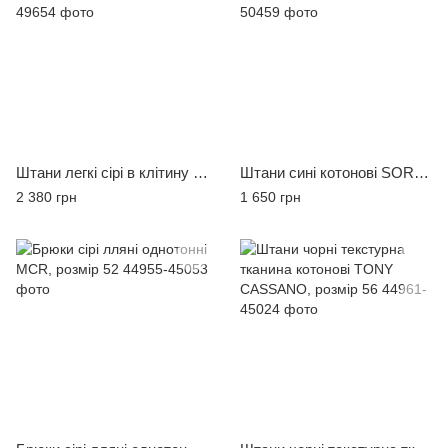
Штани легкі сірі в клітину BICOLORE, розмір 46
Штани сині котонові SORBINO, розмір 52
2 380 грн
1 650 грн