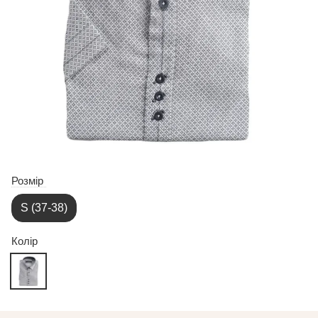
Розмір
S (37-38)
Колір