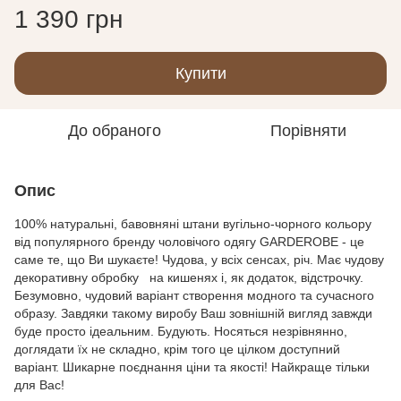
1 390 грн
Купити
До обраного
Порівняти
Опис
100% натуральні, бавовняні штани вугільно-чорного кольору
від популярного бренду чоловічого одягу GARDEROBE - це
саме те, що Ви шукаєте! Чудова, у всіх сенсах, річ. Має чудову
декоративну обробку на кишенях і, як додаток, відстрочку.
Безумовно, чудовий варіант створення модного та сучасного
образу. Завдяки такому виробу Ваш зовнішній вигляд завжди
буде просто ідеальним. Будують. Носяться незрівнянно,
доглядати їх не складно, крім того це цілком доступний
варіант. Шикарне поєднання ціни та якості! Найкраще тільки
для Вас!